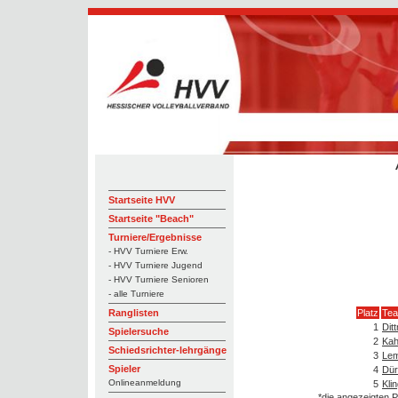
Startseite HVV
Startseite "Beach"
Turniere/Ergebnisse
- HVV Turniere Erw.
- HVV Turniere Jugend
- HVV Turniere Senioren
- alle Turniere
Platz
Te
Ranglisten
1
Dit
Spielersuche
2
Kah
Schiedsrichter-lehrgänge
3
Lem
Spieler
4
Dür
Onlineanmeldung
5
Kli
*die angezeigten P