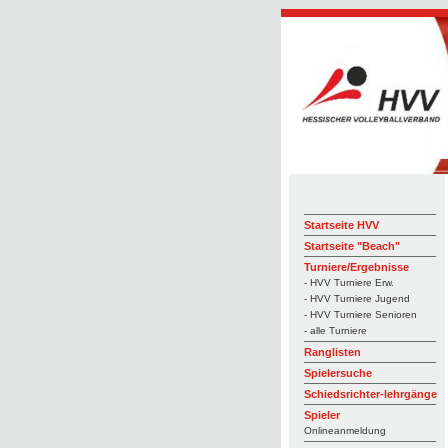
Startseite HVV
Startseite "Beach"
Turniere/Ergebnisse
- HVV Turniere Erw.
- HVV Turniere Jugend
- HVV Turniere Senioren
- alle Turniere
Ranglisten
Spielersuche
Schiedsrichter-lehrgänge
Spieler
Onlineanmeldung