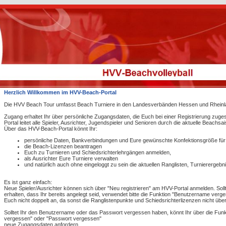
Herzlich Willkommen im HVV-Beach-Portal
Die HVV Beach Tour umfasst Beach Turniere in den Landesverbänden Hessen und Rheinla
Zugang erhaltet Ihr über persönliche Zugangsdaten, die Euch bei einer Registrierung zug
Portal leitet alle Spieler, Ausrichter, Jugendspieler und Senioren durch die aktuelle Beachsa
Über das HVV-Beach-Portal könnt Ihr:
persönliche Daten, Bankverbindungen und Eure gewünschte Konfektionsgröße für d
die Beach-Lizenzen beantragen
Euch zu Turnieren und Schiedsrichterlehrgängen anmelden,
als Ausrichter Eure Turniere verwalten
und natürlich auch ohne eingeloggt zu sein die aktuellen Ranglisten, Turnierergeb
Es ist ganz einfach:
Neue Spieler/Ausrichter können sich über "Neu registrieren" am HVV-Portal anmelden. Sollte
erhalten, dass Ihr bereits angelegt seid, verwendet bitte die Funktion "Benutzername verge
Euch nicht doppelt an, da sonst die Ranglistenpunkte und Schiedsrichterlizenzen nicht 
Solltet Ihr den Benutzername oder das Passwort vergessen haben, könnt Ihr über die Fu
vergessen" oder "Passwort vergessen"
neue Zugangsdaten anfordern.