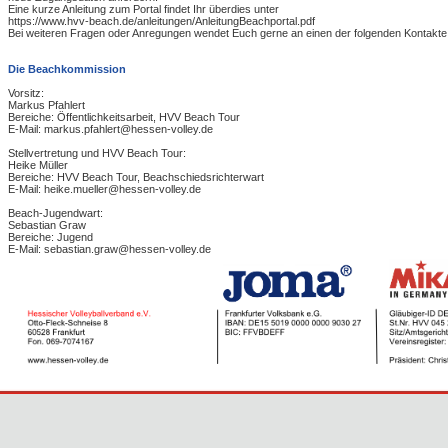
Eine kurze Anleitung zum Portal findet Ihr überdies unter
https://www.hvv-beach.de/anleitungen/AnleitungBeachportal.pdf
Bei weiteren Fragen oder Anregungen wendet Euch gerne an einen der folgenden Kontakte
Die Beachkommission
Vorsitz:
Markus Pfahlert
Bereiche: Öffentlichkeitsarbeit, HVV Beach Tour
E-Mail: markus.pfahlert@hessen-volley.de
Stellvertretung und HVV Beach Tour:
Heike Müller
Bereiche: HVV Beach Tour, Beachschiedsrichterwart
E-Mail: heike.mueller@hessen-volley.de
Beach-Jugendwart:
Sebastian Graw
Bereiche: Jugend
E-Mail: sebastian.graw@hessen-volley.de