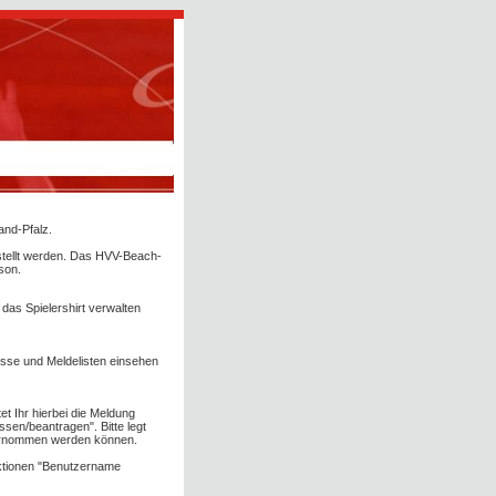
nd-Pfalz.
estellt werden. Das HVV-Beach-
ison.
as Spielershirt verwalten
nisse und Meldelisten einsehen
t Ihr hierbei die Meldung
ssen/beantragen". Bitte legt
übernommen werden können.
nktionen "Benutzername