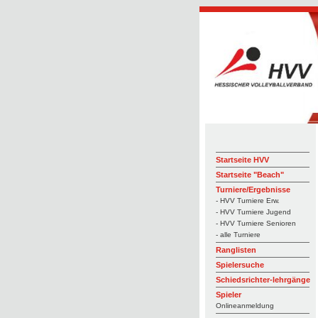
Startseite HVV
Startseite "Beach"
Turniere/Ergebnisse
- HVV Turniere Erw.
- HVV Turniere Jugend
- HVV Turniere Senioren
- alle Turniere
Ranglisten
Spielersuche
Schiedsrichter-lehrgänge
Spieler
Onlineanmeldung