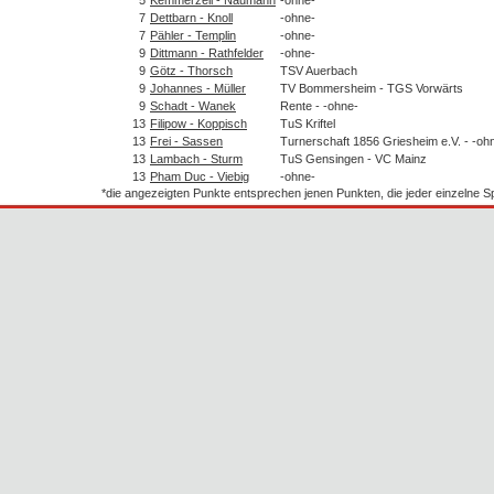
7
Dettbarn - Knoll
-ohne-
7
Pähler - Templin
-ohne-
9
Dittmann - Rathfelder
-ohne-
9
Götz - Thorsch
TSV Auerbach
9
Johannes - Müller
TV Bommersheim - TGS Vorwärts
9
Schadt - Wanek
Rente - -ohne-
13
Filipow - Koppisch
TuS Kriftel
13
Frei - Sassen
Turnerschaft 1856 Griesheim e.V. - -oh
13
Lambach - Sturm
TuS Gensingen - VC Mainz
13
Pham Duc - Viebig
-ohne-
*die angezeigten Punkte entsprechen jenen Punkten, die jeder einzelne 