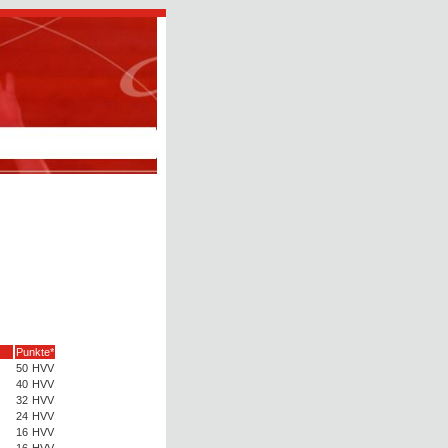
Punkte*
50
HVV
40
HVV
32
HVV
24
HVV
16
HVV
16
HVV