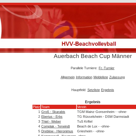
Auerbach Beach Cup Männer
Parallele Turniere:
Fr.-Turnier
Allgemein
Information
Meldeliste
Zulassung
Hauptfeld:
Setzliste
Ergebnis
Ergebnis
Platz
Team
Verein
1
Groß - Skarabis
TGM Mainz-Gonsenheim - -ohne-
2
Eberius - Erbs
TG Rüsselsheim - DSW Darmstadt
3
Thiel - Weber
TuS Kriftel
4
Complak - Terwindt
Beach de Lux - -ohne-
5
Dreblow - Hieronimus
Griesheim - -ohne-
5
Kemmerzell - Naumann
-ohne-