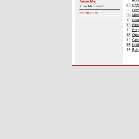
Ausrichter
7
Cont
Ausrichterbereich
8
Leim
Impressum
9
Moor
10
Bac
11
Eich
12
Berg
13
Opel
14
Gri
15
Knol
16
Balt