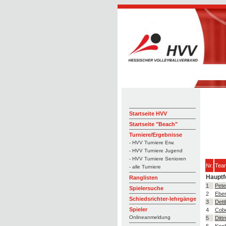
Startseite HVV
Startseite "Beach"
Turniere/Ergebnisse
- HVV Turniere Erw.
- HVV Turniere Jugend
- HVV Turniere Senioren
Nr.
Tea
- alle Turniere
Hauptf
Ranglisten
1
Pete
Spielersuche
2
Eber
Schiedsrichter-lehrgänge
3
Dett
Spieler
4
Cobe
Onlineanmeldung
5
Ditt
6
Koch