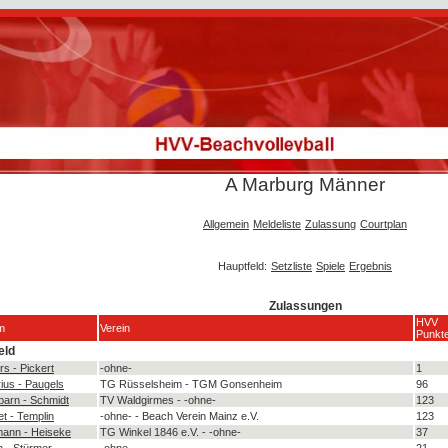
A Marburg Männer
Allgemein
Meldeliste
Zulassung
Courtplan
Hauptfeld:
Setzliste
Spiele
Ergebnis
Zulassungen
HVV
m
Verein
Punkt
eld
rs - Pickert
-ohne-
1
ius - Paugels
TG Rüsselsheim - TGM Gonsenheim
96
barn - Schmidt
TV Waldgirmes - -ohne-
123
t - Templin
-ohne- - Beach Verein Mainz e.V.
123
mann - Heiseke
TG Winkel 1846 e.V. - -ohne-
37
 - Stürmer
-ohne-
21