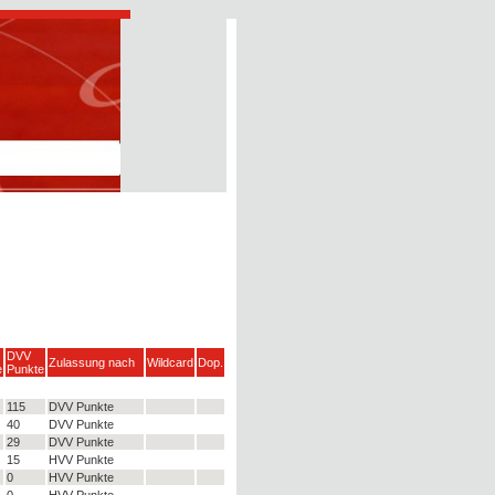
DVV
Zulassung nach
Wildcard
Dop.
e
Punkte
115
DVV Punkte
40
DVV Punkte
29
DVV Punkte
15
HVV Punkte
0
HVV Punkte
0
HVV Punkte