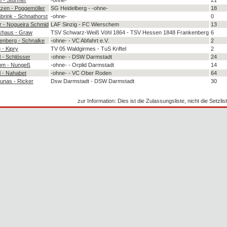
zen - Poggemöller
SG Heidelberg - -ohne-
18
brink - Schnathorst
-ohne-
0
 - Nogueira Schmid
LAF Sinzig - FC Wierschem
13
khaus - Graw
TSV Schwarz-Weiß Vöhl 1864 - TSV Hessen 1848 Frankenberg
6
enberg - Schnalke
-ohne- - VC Abfahrt e.V.
2
 - Kipry
TV 05 Waldgirmes - TuS Kriftel
2
 - Schlösser
-ohne- - DSW Darmstadt
24
mm - Nungeß
-ohne- - Orplid Darmstadt
14
l - Nahabet
-ohne- - VC Ober Roden
64
runas - Ricker
Dsw Darmstadt - DSW Darmstadt
30
zur Information: Dies ist die Zulassungsliste, nicht die Setzlist