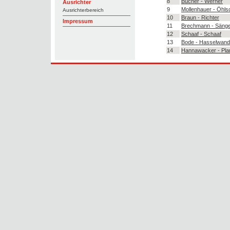
8
Bucher - Werner
Ausrichter
9
Mollenhauer - Öhls
Ausrichterbereich
10
Braun - Richter
Impressum
11
Brechmann - Säng
12
Schaaf - Schaaf
13
Bode - Hasselwand
14
Hannawacker - Pla