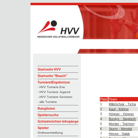
Startseite HVV
Startseite "Beach"
Turniere/Ergebnisse
- HVV Turniere Erw.
- HVV Turniere Jugend
- HVV Turniere Senioren
Platz
Team
- alle Turniere
1
Milishchuk - Ticha
Ranglisten
2
Kauf - Köhrer
3
Högner - Högner
Spielersuche
4
Burdys - Siegfarth
Schiedsrichter-lehrgänge
5
Mortier - Teichert
Spieler
6
Sturm - Wendel
Onlineanmeldung
7
Hesse - Salak