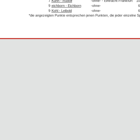
7
Kuhn - Rudolf
-ohne- - Eintracht Frankfurt
10
9
eichborn - Eichborn
-ohne-
6
9
Kohl - Leibold
-ohne-
6
*die angezeigten Punkte entsprechen jenen Punkten, die jeder einzelne 