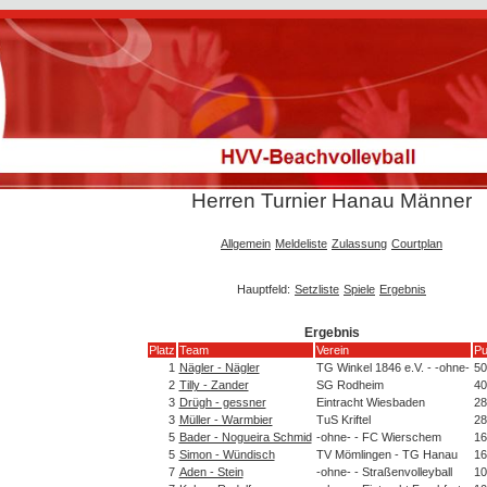
Herren Turnier Hanau Männer
Allgemein
Meldeliste
Zulassung
Courtplan
Hauptfeld:
Setzliste
Spiele
Ergebnis
Ergebnis
Platz
Team
Verein
Pu
1
Nägler - Nägler
TG Winkel 1846 e.V. - -ohne-
50
2
Tilly - Zander
SG Rodheim
40
3
Drügh - gessner
Eintracht Wiesbaden
28
3
Müller - Warmbier
TuS Kriftel
28
5
Bader - Nogueira Schmid
-ohne- - FC Wierschem
16
5
Simon - Wündisch
TV Mömlingen - TG Hanau
16
7
Aden - Stein
-ohne- - Straßenvolleyball
10