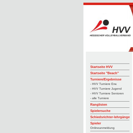
Startseite HVV
Startseite "Beach"
Turniere/Ergebnisse
- HVV Turniere Erw.
- HVV Turniere Jugend
- HVV Turniere Senioren
- alle Turniere
Ranglisten
Spielersuche
Schiedsrichter-lehrgänge
Spieler
Onlineanmeldung