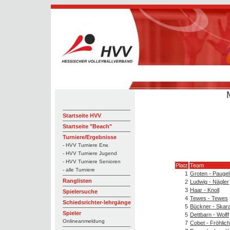
Startseite HVV
Startseite "Beach"
Turniere/Ergebnisse
- HVV Turniere Erw.
- HVV Turniere Jugend
- HVV Turniere Senioren
Platz
Team
- alle Turniere
1
Groten - Paugel
Ranglisten
2
Ludwig - Nägler
3
Haar - Knoll
Spielersuche
4
Tewes - Tewes
Schiedsrichter-lehrgänge
5
Bückner - Skar
Spieler
5
Dettbarn - Wolff
Onlineanmeldung
7
Cobet - Fröhlich