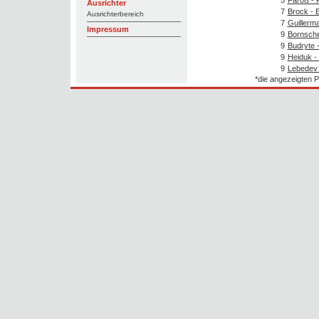
Ausrichter
7
Brock - 
Ausrichterbereich
7
Guillerm
Impressum
9
Bornsche
9
Budryte 
9
Heiduk -
9
Lebedev 
*die angezeigten P