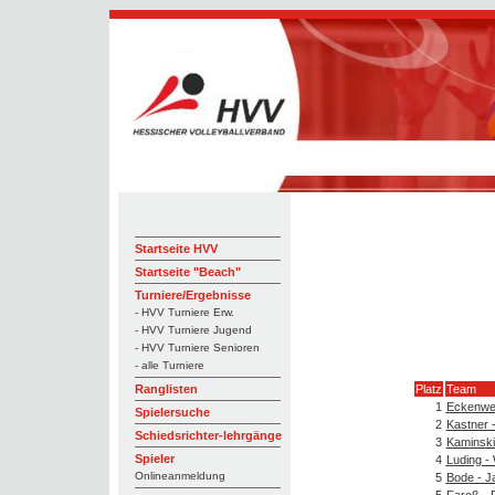
Startseite HVV
Startseite "Beach"
Turniere/Ergebnisse
- HVV Turniere Erw.
- HVV Turniere Jugend
- HVV Turniere Senioren
- alle Turniere
Platz
Team
Ranglisten
1
Eckenweb
Spielersuche
2
Kastner 
Schiedsrichter-lehrgänge
3
Kaminski
Spieler
4
Luding -
Onlineanmeldung
5
Bode - J
5
Faroß - 