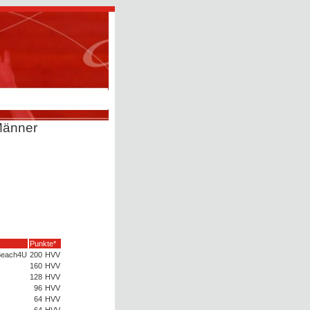
Männer
Punkte*
 Beach4U
200
HVV
160
HVV
128
HVV
96
HVV
64
HVV
64
HVV