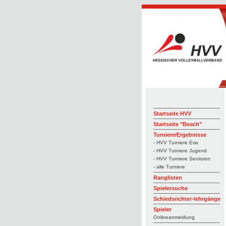
Startseite HVV
Startseite "Beach"
Turniere/Ergebnisse
- HVV Turniere Erw.
- HVV Turniere Jugend
- HVV Turniere Senioren
- alle Turniere
Ranglisten
Spielersuche
Schiedsrichter-lehrgänge
Spieler
Onlineanmeldung