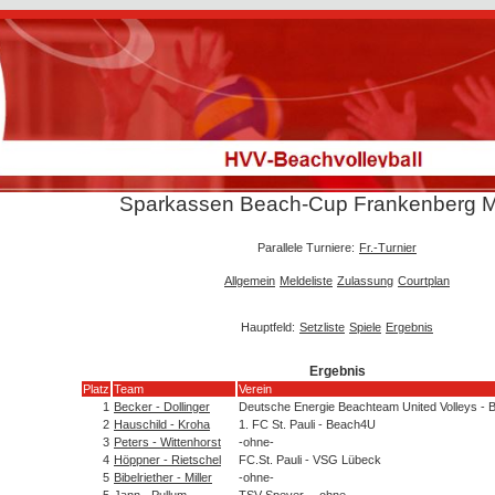
Sparkassen Beach-Cup Frankenberg 
Parallele Turniere:
Fr.-Turnier
Allgemein
Meldeliste
Zulassung
Courtplan
Hauptfeld:
Setzliste
Spiele
Ergebnis
Ergebnis
Platz
Team
Verein
1
Becker - Dollinger
Deutsche Energie Beachteam United Volleys -
2
Hauschild - Kroha
1. FC St. Pauli - Beach4U
3
Peters - Wittenhorst
-ohne-
4
Höppner - Rietschel
FC.St. Pauli - VSG Lübeck
5
Bibelriether - Miller
-ohne-
5
Jann - Pullum
TSV Speyer - -ohne-