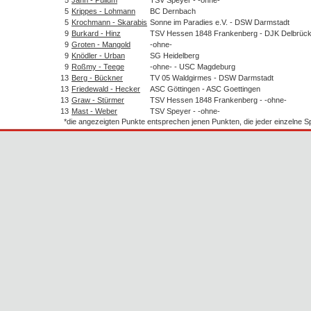
5
Krippes - Lohmann
BC Dernbach
5
Krochmann - Skarabis
Sonne im Paradies e.V. - DSW Darmstadt
9
Burkard - Hinz
TSV Hessen 1848 Frankenberg - DJK Delbrüc
9
Groten - Mangold
-ohne-
9
Knödler - Urban
SG Heidelberg
9
Roßmy - Teege
-ohne- - USC Magdeburg
13
Berg - Bückner
TV 05 Waldgirmes - DSW Darmstadt
13
Friedewald - Hecker
ASC Göttingen - ASC Goettingen
13
Graw - Stürmer
TSV Hessen 1848 Frankenberg - -ohne-
13
Mast - Weber
TSV Speyer - -ohne-
*die angezeigten Punkte entsprechen jenen Punkten, die jeder einzelne 