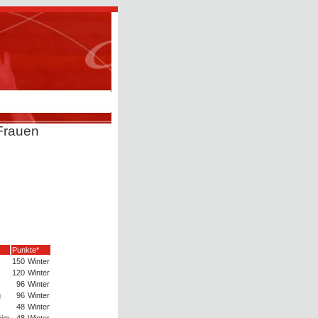
Frauen
Punkte*
150
Winter
120
Winter
96
Winter
g
96
Winter
48
Winter
eim
48
Winter