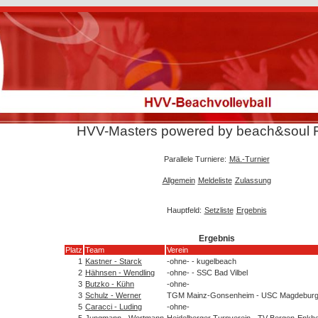
HVV-Masters powered by beach&soul 
Parallele Turniere:
Mä.-Turnier
Allgemein
Meldeliste
Zulassung
Hauptfeld:
Setzliste
Ergebnis
Ergebnis
Platz
Team
Verein
1
Kastner - Starck
-ohne- - kugelbeach
2
Hähnsen - Wendling
-ohne- - SSC Bad Vilbel
3
Butzko - Kühn
-ohne-
3
Schulz - Werner
TGM Mainz-Gonsenheim - USC Magdebur
5
Caracci - Luding
-ohne-
5
Jungmann - Wortmann
Heidelberger Turnverein - TV Bergen-Enkh