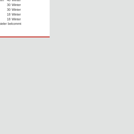
30
Winter
30
Winter
18
Winter
18
Winter
Spieler bekommt