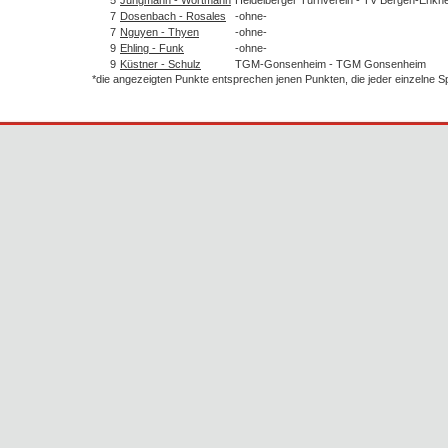
7
Dosenbach - Rosales
-ohne-
7
Nguyen - Thyen
-ohne-
9
Ehling - Funk
-ohne-
9
Küstner - Schulz
TGM-Gonsenheim - TGM Gonsenheim
*die angezeigten Punkte entsprechen jenen Punkten, die jeder einzelne 