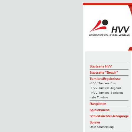
Startseite HVV
Startseite "Beach"
Turniere/Ergebnisse
- HVV Turniere Erw.
- HVV Turniere Jugend
- HVV Turniere Senioren
- alle Turniere
Ranglisten
Spielersuche
Schiedsrichter-lehrgänge
Spieler
Onlineanmeldung