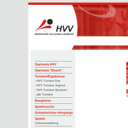
Startseite HVV
Startseite "Beach"
Turniere/Ergebnisse
- HVV Turniere Erw.
V
- HVV Turniere Jugend
- HVV Turniere Senioren
- alle Turniere
Ranglisten
Spielersuche
Schiedsrichter-lehrgänge
Spieler
Onlineanmeldung