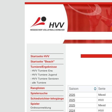
Startseite HVV
Startseite "Beach"
Turniere/Ergebnisse
- HVV Turniere Erw.
- HVV Turniere Jugend
- HVV Turniere Senioren
- alle Turniere
Ranglisten
Saison
Serie
Spielersuche
2026
Mixed
Schiedsrichter-lehrgänge
2025
HVV
Spieler
2025
Mixed
Onlineanmeldung
2024
HVV