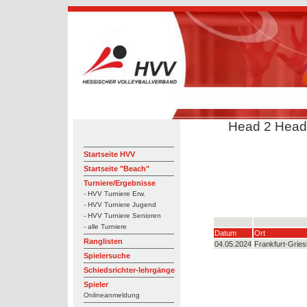
Head 2 Head:
Startseite HVV
Startseite "Beach"
Turniere/Ergebnisse
- HVV Turniere Erw.
- HVV Turniere Jugend
- HVV Turniere Senioren
- alle Turniere
Datum
Ort
Ranglisten
04.05.2024
Frankfurt-Grie
Spielersuche
Schiedsrichter-lehrgänge
Spieler
Onlineanmeldung