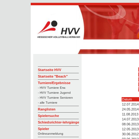
Startseite HVV
Startseite "Beach"
Turniere/Ergebnisse
- HVV Turniere Erw.
- HVV Turniere Jugend
- HVV Turniere Senioren
Datum
- alle Turniere
12.07.2014
24.05.2014
Ranglisten
11.08.2013
Spielersuche
14.07.2013
Schiedsrichter-lehrgänge
08.06.2013
Spieler
12.05.2013
Onlineanmeldung
30.06.2012
03.06.2012