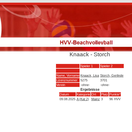
Knaack - Storch
Spieler 1
Spieler 2
Name, Vorname
Knaack, Lisa
Storch, Gerlinde
Lizenznummer
5275
3701
Verein
-ohne-
-ohne-
Ergebnisse
Datum
Kategorie
Ort
Platz
Punkte*
09.08.2025
A (Kat 2)
Mainz
3
96
HVV