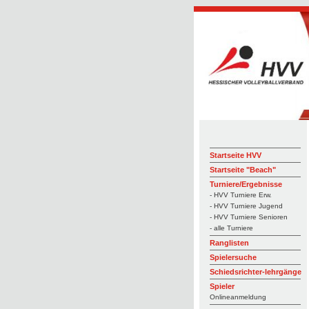
Startseite HVV
Startseite "Beach"
Turniere/Ergebnisse
- HVV Turniere Erw.
- HVV Turniere Jugend
- HVV Turniere Senioren
- alle Turniere
Ranglisten
Spielersuche
Schiedsrichter-lehrgänge
Spieler
Onlineanmeldung