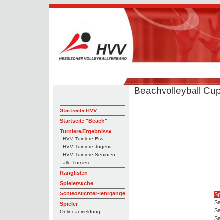
Beachvolleyball Cu
Startseite HVV
Startseite "Beach"
Turniere/Ergebnisse
- HVV Turniere Erw.
- HVV Turniere Jugend
- HVV Turniere Senioren
- alle Turniere
Ranglisten
Spielersuche
Schiedsrichter-lehrgänge
Sp
Sa
Spieler
Sa
Onlineanmeldung
Sa