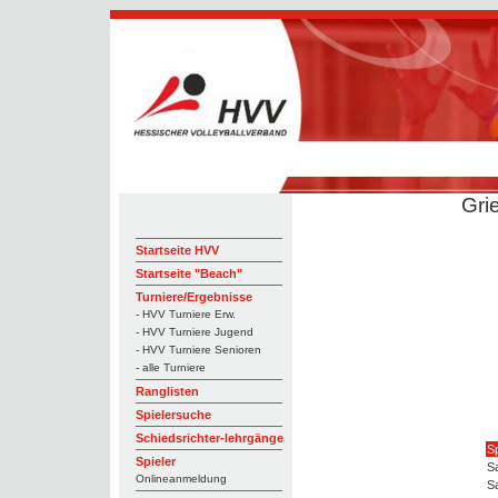
Gri
Startseite HVV
Startseite "Beach"
Turniere/Ergebnisse
- HVV Turniere Erw.
- HVV Turniere Jugend
- HVV Turniere Senioren
- alle Turniere
Ranglisten
Spielersuche
Schiedsrichter-lehrgänge
Sp
Spieler
S
Onlineanmeldung
S