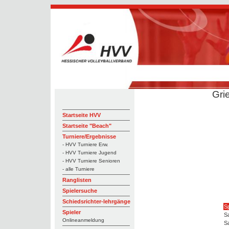
Gri
Startseite HVV
Startseite "Beach"
Turniere/Ergebnisse
- HVV Turniere Erw.
- HVV Turniere Jugend
- HVV Turniere Senioren
- alle Turniere
Ranglisten
Spielersuche
Schiedsrichter-lehrgänge
Sp
Spieler
Sa
Onlineanmeldung
Sa