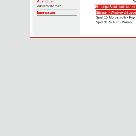
Sa
Ausrichter
Ausrichterbereich
Bisherige Spiele bei diesem
Stürmer - Wroblewski geg
Impressum
Spiel
15
Morgenroth - Pop
Spiel
31
Schulz - Walser